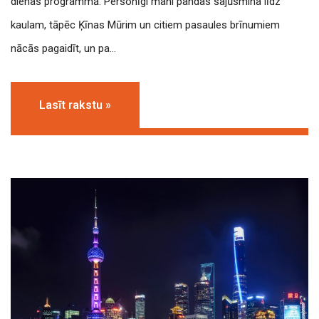
dienas programmā. Personīgi mani pandas sajūsmina līdz
kaulam, tāpēc Ķīnas Mūrim un citiem pasaules brīnumiem
nācās pagaidīt, un pa…
Lasīt rakstu »