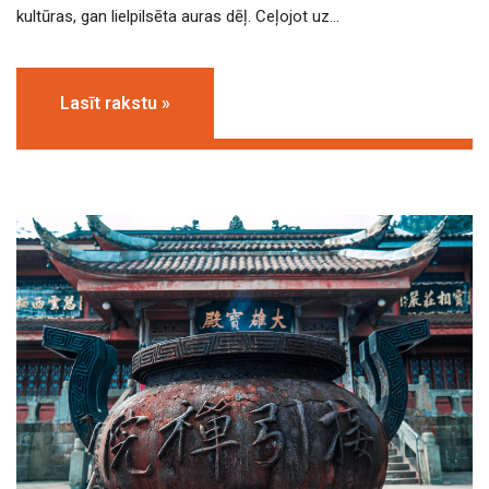
kultūras, gan lielpilsēta auras dēļ. Ceļojot uz…
Lasīt rakstu »