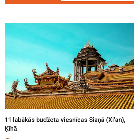
11 labākās budžeta viesnīcas Siaņā (Xi’an),
Ķīnā