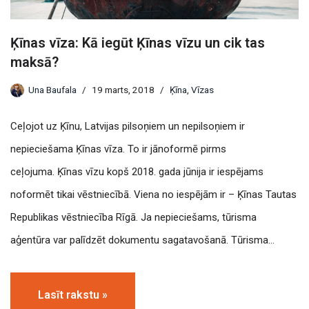
Ķīnas vīza: Kā iegūt Ķīnas vīzu un cik tas
maksā?
Una Baufala
19 marts, 2018
Ķīna
,
Vīzas
Ceļojot uz Ķīnu, Latvijas pilsoņiem un nepilsoņiem ir
nepieciešama Ķīnas vīza. To ir jānoformē pirms
ceļojuma. Ķīnas vīzu kopš 2018. gada jūnija ir iespējams
noformēt tikai vēstniecībā. Viena no iespējām ir – Ķīnas Tautas
Republikas vēstniecība Rīgā. Ja nepieciešams, tūrisma
aģentūra var palīdzēt dokumentu sagatavošanā. Tūrisma…
Lasīt rakstu »