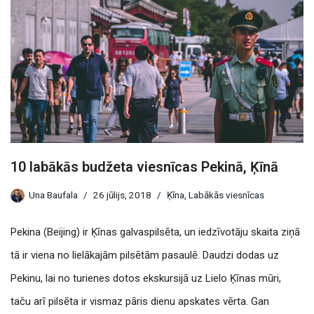
10 labākās budžeta viesnīcas Pekinā, Ķīnā
Una Baufala
26 jūlijs, 2018
Ķīna
,
Labākās viesnīcas
Pekina (Beijing) ir Ķīnas galvaspilsēta, un iedzīvotāju skaita ziņā
tā ir viena no lielākajām pilsētām pasaulē. Daudzi dodas uz
Pekinu, lai no turienes dotos ekskursijā uz Lielo Ķīnas mūri,
taču arī pilsēta ir vismaz pāris dienu apskates vērta. Gan