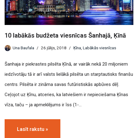
10 labākās budžeta viesnīcas Šanhajā, Ķīnā
Una Baufala
26 jūlijs, 2018
Ķīna
,
Labākās viesnīcas
Šanhaja ir piekrastes pilsēta Ķīnā, ar vairāk nekā 20 miljoniem
iedzīvotāju tā ir arī valsts lielākā pilsēta un starptautisks finanšu
centrs. Pilsēta ir zināma savas futūristiskās apbūves dēļ.
Ceļojot uz Ķīnu, atceries, ka latviešiem ir nepieciešama Ķīnas
vīza, taču – ja apmeklējums ir īss (1-…
Lasīt rakstu »