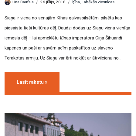
Una Baufala
26 jūlijs, 2018
Ķīna
,
Labākās viesnīcas
Siaņa ir viena no senajām Ķīnas galvaspilsētām, pilsēta kas
piesaista tieši kultūras dēļ. Daudzi dodas uz Siaņu viena vienīga
iemesla dēļ – lai apmeklētu Ķīnas imperatora Ciņa Šihuandi
kapenes un paši ar savām acīm paskatītos uz slaveno
Terakotas armiju. Uz Siaņu var ērti nokļūt ar ātrvilcienu no…
Lasīt rakstu »