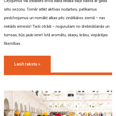
Ceļojumus vai izklaides brīvā dabā lielākā daļa saista ar gada
silto sezonu. Tomēr atlikt aktīvas nodarbes, patīkamus
piedzīvojumus un nomākt alkas pēc zinātkāres ziemā – nav
nekāds iemesls! Tieši otrādi – nogurušam no drebināšanās un
tumsas, būs jauki ienirt īstā aromātu, skaņu, krāsu, vispārējas
līksmības…
Lasīt rakstu »