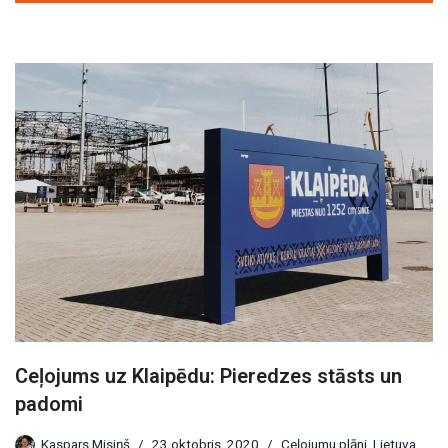
Ceļojums uz Klaipēdu: Pieredzes stāsts un
padomi
Kaspars Misiņš
23 oktobris, 2020
Ceļojumu plāni
,
Lietuva