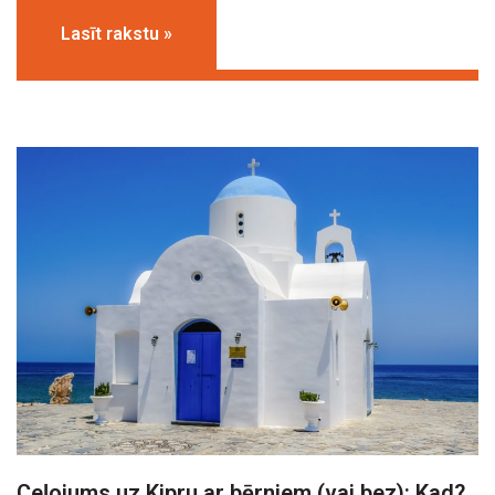
Lasīt rakstu »
Ceļojums uz Kipru ar bērniem (vai bez): Kad?