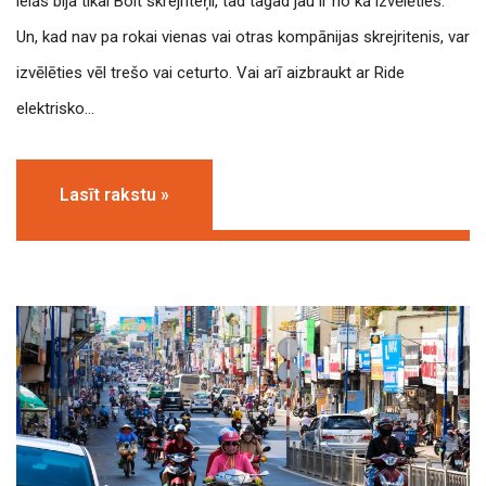
ielās bija tikai Bolt skrejriteņi, tad tagad jau ir no kā izvēlēties.
Un, kad nav pa rokai vienas vai otras kompānijas skrejritenis, var
izvēlēties vēl trešo vai ceturto. Vai arī aizbraukt ar Ride
elektrisko…
Lasīt rakstu »