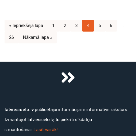
« Iepriekšējā lapa
1
2
3
4
5
6
…
26
Nākamā lapa »
latviesicelo.lv
publicētajai informācijai ir informatīvs raksturs.
Izmantojot latviesicelo.lv, tu piekrīti sīkdatņu
izmantošanai.
Lasīt vairāk!