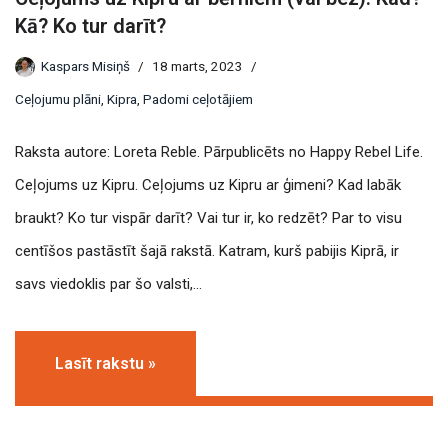
Kā? Ko tur darīt?
Kaspars Misiņš
18 marts, 2023
Ceļojumu plāni
,
Kipra
,
Padomi ceļotājiem
Raksta autore: Loreta Reble. Pārpublicēts no Happy Rebel Life.
Ceļojums uz Kipru. Ceļojums uz Kipru ar ģimeni? Kad labāk
braukt? Ko tur vispār darīt? Vai tur ir, ko redzēt? Par to visu
centīšos pastāstīt šajā rakstā. Katram, kurš pabijis Kiprā, ir
savs viedoklis par šo valsti,…
Lasīt rakstu »