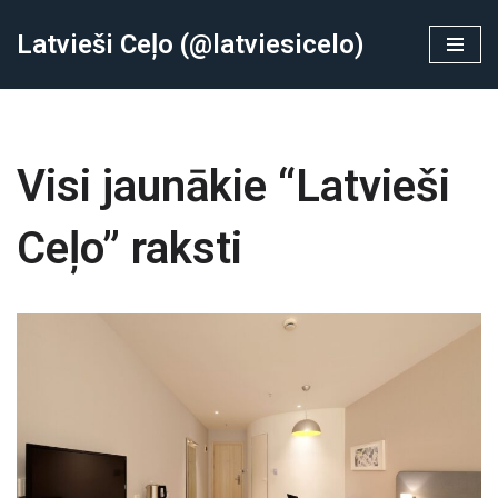
Latvieši Ceļo (@latviesicelo)
Skip
to
content
Visi jaunākie “Latvieši
Ceļo” raksti