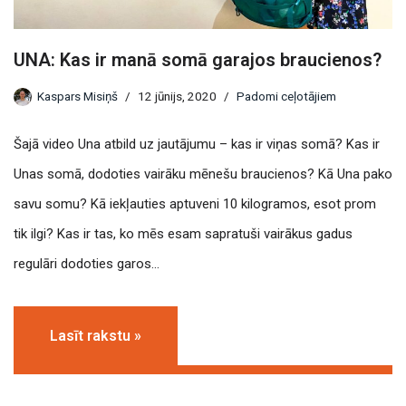
UNA: Kas ir manā somā garajos braucienos?
Kaspars Misiņš
12 jūnijs, 2020
Padomi ceļotājiem
Šajā video Una atbild uz jautājumu – kas ir viņas somā? Kas ir
Unas somā, dodoties vairāku mēnešu braucienos? Kā Una pako
savu somu? Kā iekļauties aptuveni 10 kilogramos, esot prom
tik ilgi? Kas ir tas, ko mēs esam sapratuši vairākus gadus
regulāri dodoties garos…
Lasīt rakstu »