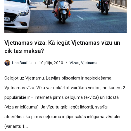
Vjetnamas vīza: Kā iegūt Vjetnamas vīzu un
cik tas maksā?
Una Baufala
10 jūlijs, 2020
Vīzas
,
Vjetnama
Ceļojot uz Vjetnamu, Latvijas pilsoņiem ir nepieciešama
Vjetnamas vīza. Vīzu var nokārtot vairākos veidos, no kuriem 2
populārākie ir – internetā pirms ceļojuma (e-vīza) un lidostā
(vīza ar ielūgumu). Ja vīzu tu gribi iegūt lidostā, svarīgi
atcerēties, ka pirms ceļojuma ir jāpiesakās ielūguma vēstulei
(variants 1,…