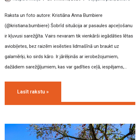
Raksta un foto autore: Kristiāna Anna Bumbiere
(@kristiana.bumbiere) Šobrīd situācija ar pasaules apceļošanu
ir kļuvusi sarežģīta. Vairs nevaram tik vienkārši iegādāties lētas
aviobiļetes, bez raizēm iesēsties lidmašīnā un braukt uz
galamērķi, ko sirds kāro. Ir jārēķinās ar ierobežojumiem,
dažādiem sarežģījumiem, kas var gadīties ceļā, iespējams,…
Lasīt rakstu »