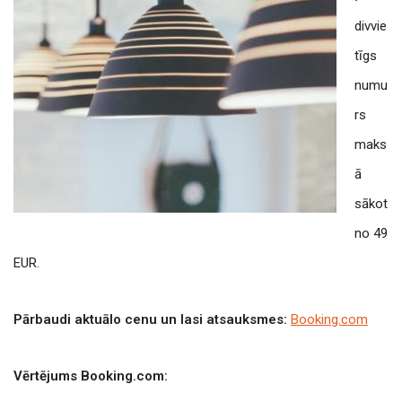
divvie
tīgs
numu
rs
maks
ā
sākot
no 49
EUR.
Pārbaudi aktuālo cenu un lasi atsauksmes:
Booking.com
Vērtējums Booking.com: