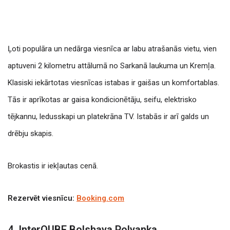
Ļoti populāra un nedārga viesnīca ar labu atrašanās vietu, vien
aptuveni 2 kilometru attālumā no Sarkanā laukuma un Kremļa.
Klasiski iekārtotas viesnīcas istabas ir gaišas un komfortablas.
Tās ir aprīkotas ar gaisa kondicionētāju, seifu, elektrisko
tējkannu, ledusskapi un platekrāna TV. Istabās ir arī galds un
drēbju skapis.
Brokastis ir iekļautas cenā.
Rezervēt viesnīcu:
Booking.com
4. InterQUBE Bolshaya Polyanka