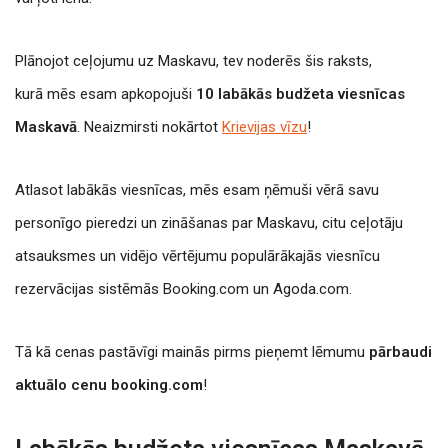
Plānojot ceļojumu uz Maskavu, tev noderēs šis raksts,
kurā mēs esam apkopojuši
10 labākās budžeta viesnīcas
Maskavā
. Neaizmirsti nokārtot
Krievijas vīzu
!
Atlasot labākās viesnīcas, mēs esam ņēmuši vērā savu
personīgo pieredzi un zināšanas par Maskavu, citu ceļotāju
atsauksmes un vidējo vērtējumu populārākajās viesnīcu
rezervācijas sistēmās Booking.com un Agoda.com.
Tā kā cenas pastāvīgi mainās pirms pieņemt lēmumu
pārbaudi
aktuālo cenu booking.com
!