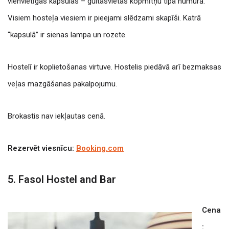
vienvietīgas kapsulas – gultasvietas kopmītņu tipa numurā.
Visiem hosteļa viesiem ir pieejami slēdzami skapīši. Katrā
“kapsulā” ir sienas lampa un rozete.
Hostelī ir koplietošanas virtuve. Hostelis piedāvā arī bezmaksas
veļas mazgāšanas pakalpojumu.
Brokastis nav iekļautas cenā.
Rezervēt viesnīcu:
Booking.com
5. Fasol Hostel and Bar
Cena
: