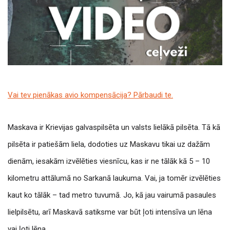
Vai tev pienākas avio kompensācija? Pārbaudi te.
Maskava ir Krievijas galvaspilsēta un valsts lielākā pilsēta. Tā kā
pilsēta ir patiešām liela, dodoties uz Maskavu tikai uz dažām
dienām, iesakām izvēlēties viesnīcu, kas ir ne tālāk kā 5 – 10
kilometru attālumā no Sarkanā laukuma. Vai, ja tomēr izvēlēties
kaut ko tālāk – tad metro tuvumā. Jo, kā jau vairumā pasaules
lielpilsētu, arī Maskavā satiksme var būt ļoti intensīva un lēna
vai ļoti lēna.