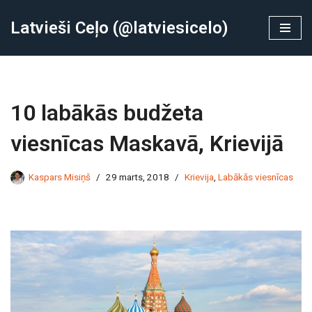
Latvieši Ceļo (@latviesicelo)
Skip
to
content
10 labākās budžeta
viesnīcas Maskavā, Krievijā
Kaspars Misiņš
29 marts, 2018
Krievija
,
Labākās viesnīcas