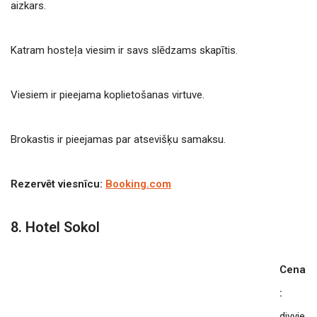
aizkars.
Katram hosteļa viesim ir savs slēdzams skapītis.
Viesiem ir pieejama koplietošanas virtuve.
Brokastis ir pieejamas par atsevišķu samaksu.
Rezervēt viesnīcu:
Booking.com
8. Hotel Sokol
Cena
:
divvie