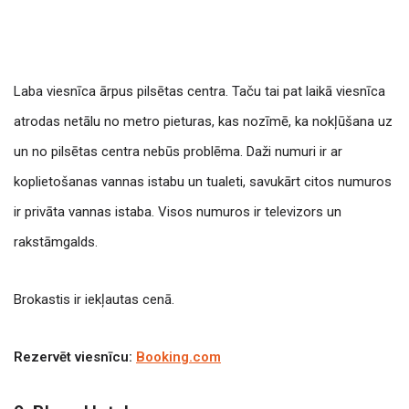
Laba viesnīca ārpus pilsētas centra. Taču tai pat laikā viesnīca
atrodas netālu no metro pieturas, kas nozīmē, ka nokļūšana uz
un no pilsētas centra nebūs problēma. Daži numuri ir ar
koplietošanas vannas istabu un tualeti, savukārt citos numuros
ir privāta vannas istaba. Visos numuros ir televizors un
rakstāmgalds.
Brokastis ir iekļautas cenā.
Rezervēt viesnīcu:
Booking.com