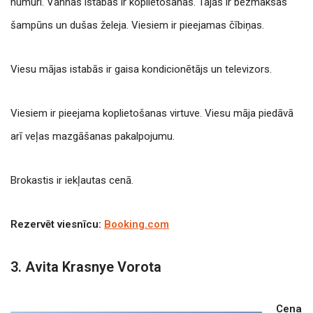
numuri. Vannas istabas ir koplietošanas. Tajās ir bezmaksas
šampūns un dušas želeja. Viesiem ir pieejamas čībiņas.
Viesu mājas istabās ir gaisa kondicionētājs un televizors.
Viesiem ir pieejama koplietošanas virtuve. Viesu māja piedāvā
arī veļas mazgāšanas pakalpojumu.
Brokastis ir iekļautas cenā.
Rezervēt viesnīcu:
Booking.com
3. Avita Krasnye Vorota
Cena