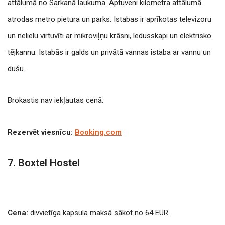
attālumā no Sarkanā laukuma. Aptuveni kilometra attālumā
atrodas metro pietura un parks. Istabas ir aprīkotas televizoru
un nelielu virtuvīti ar mikroviļņu krāsni, ledusskapi un elektrisko
tējkannu. Istabās ir galds un privātā vannas istaba ar vannu un
dušu.
Brokastis nav iekļautas cenā.
Rezervēt viesnīcu:
Booking.com
7. Boxtel Hostel
Cena:
divvietīga kapsula maksā sākot no 64 EUR.