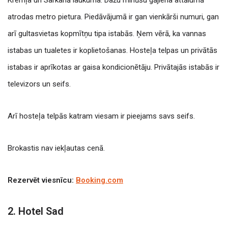
Kremļa un Sarkanā laukuma. Dažu minūšu gājiena attālumā
atrodas metro pietura. Piedāvājumā ir gan vienkārši numuri, gan
arī gultasvietas kopmītņu tipa istabās. Ņem vērā, ka vannas
istabas un tualetes ir koplietošanas. Hosteļa telpas un privātās
istabas ir aprīkotas ar gaisa kondicionētāju. Privātajās istabās ir
televizors un seifs.
Arī hosteļa telpās katram viesam ir pieejams savs seifs.
Brokastis nav iekļautas cenā.
Rezervēt viesnīcu:
Booking.com
2. Hotel Sad