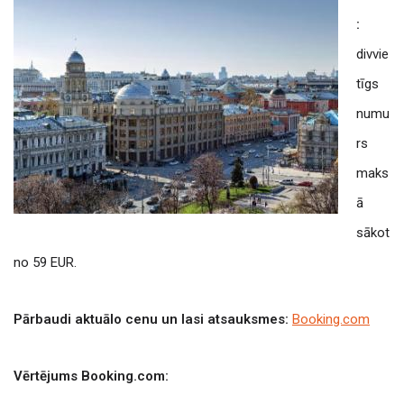
:
divvie
tīgs
numu
rs
maks
ā
sākot
no 59 EUR.
Pārbaudi aktuālo cenu un lasi atsauksmes:
Booking.com
Vērtējums Booking.com: