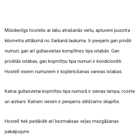
Mūsdienīgs hostelis ar labu atrašanās vietu, aptuveni pusotra
kilometra attālumā no Sarkanā laukuma. Ir pieejami gan privāti
numuri, gan arī gultasvietas kompītnes tipa istabās. Gan
privātās istabas, gan kopmītņu tipa numuri ir kondicionēti.
Hostelī visiem numuriem ir koplietošanas vannas istabas.
Katrai gultasvietai kopmītņu tipa numurā ir sienas lampa, rozete
un aizkars. Katram viesim ir pieejams slēdzams skapītis.
Hostelī tiek piedāvāti arī bezmaksas veļas mazgāšanas
pakalpojumi.