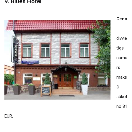
9. Blues Hotel
Cena
:
divvie
tīgs
numu
rs
maks
ā
sākot
no 81
EUR.