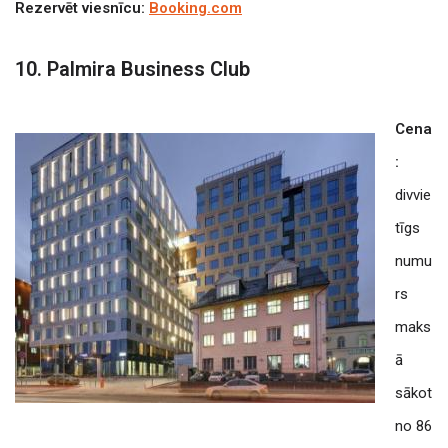
Rezervēt viesnīcu:
Booking.com
10. Palmira Business Club
Cena
:
divvie
tīgs
numu
rs
maks
ā
sākot
no 86