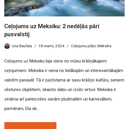
Ceļojums uz Meksiku: 2 nedēļās pāri
pusvalstij
Una Baufala
18 marts, 2024
Ceļojumu plāni
,
Meksika
Ceļojums uz Meksiku bija viens no mūsu krāšņākajiem
ceļojumiem. Meksika ir viena no lielākajām un interesantākajām
valstīm pasaulē. Tā ir pazīstama ar savu krāšņo kultūru, seniem
vēstures objektiem, skaisto dabu un izcilo virtuvi. Meksika ir
zināma arī pateicoties savām pludmalēm un karnevāliem,
piemēram, Día de…