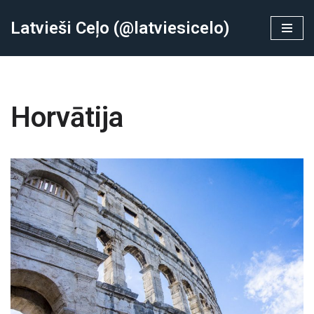
Latvieši Ceļo (@latviesicelo)
Skip
to
content
Horvātija