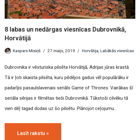
8 labas un nedārgas viesnīcas Dubrovnikā,
Horvātijā
Kaspars Misiņš
27 maijs, 2019
Horvātija
,
Labākās viesnīcas
Dubrovnika ir vēsturiska pilsēta Horvātijā, Adrijas jūras krastā.
Tā ir ļoti skaista pilsēta, kuru pēdējos gadus vēl populārāku ir
padarījis pasaulslavenais seriāls Game of Thrones. Vairākas šī
seriāla sērijas ir filmētas tieši Dubrovnikā. Tūkstoši cilvēku tā
vien dēļ tagad dodas uz šo pilsētu. Plānojot ceļojumu…
Lasīt rakstu »