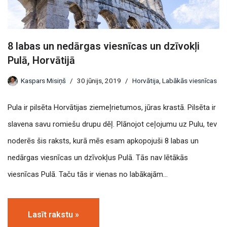
8 labas un nedārgas viesnīcas un dzīvokļi
Pulā, Horvātijā
Kaspars Misiņš
30 jūnijs, 2019
Horvātija
,
Labākās viesnīcas
Pula ir pilsēta Horvātijas ziemeļrietumos, jūras krastā. Pilsēta ir
slavena savu romiešu drupu dēļ. Plānojot ceļojumu uz Pulu, tev
noderēs šis raksts, kurā mēs esam apkopojuši 8 labas un
nedārgas viesnīcas un dzīvokļus Pulā. Tās nav lētākās
viesnīcas Pulā. Taču tās ir vienas no labākajām…
Lasīt rakstu »