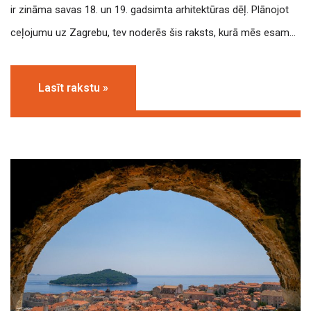
ir zināma savas 18. un 19. gadsimta arhitektūras dēļ. Plānojot
ceļojumu uz Zagrebu, tev noderēs šis raksts, kurā mēs esam…
Lasīt rakstu »