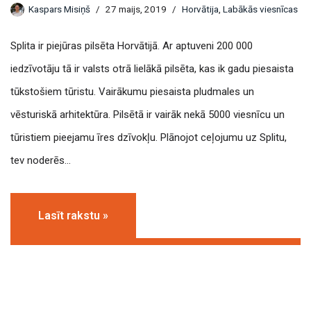
Kaspars Misiņš
27 maijs, 2019
Horvātija
,
Labākās viesnīcas
Splita ir piejūras pilsēta Horvātijā. Ar aptuveni 200 000
iedzīvotāju tā ir valsts otrā lielākā pilsēta, kas ik gadu piesaista
tūkstošiem tūristu. Vairākumu piesaista pludmales un
vēsturiskā arhitektūra. Pilsētā ir vairāk nekā 5000 viesnīcu un
tūristiem pieejamu īres dzīvokļu. Plānojot ceļojumu uz Splitu,
tev noderēs…
Lasīt rakstu »