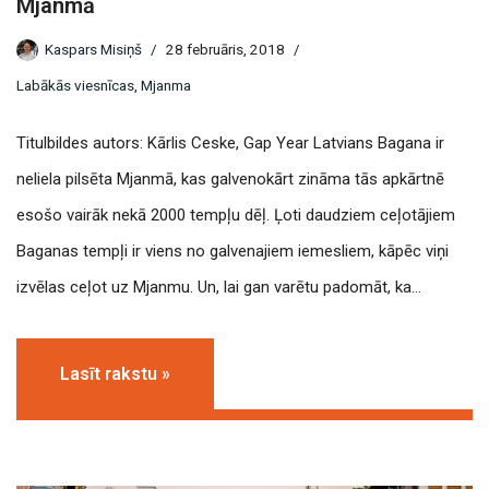
Mjanmā
Kaspars Misiņš
28 februāris, 2018
Labākās viesnīcas
,
Mjanma
Titulbildes autors: Kārlis Ceske, Gap Year Latvians Bagana ir
neliela pilsēta Mjanmā, kas galvenokārt zināma tās apkārtnē
esošo vairāk nekā 2000 tempļu dēļ. Ļoti daudziem ceļotājiem
Baganas tempļi ir viens no galvenajiem iemesliem, kāpēc viņi
izvēlas ceļot uz Mjanmu. Un, lai gan varētu padomāt, ka…
Lasīt rakstu »