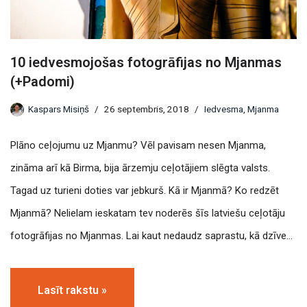
10 iedvesmojošas fotogrāfijas no Mjanmas
(+Padomi)
Kaspars Misiņš
26 septembris, 2018
Iedvesma
,
Mjanma
Plāno ceļojumu uz Mjanmu? Vēl pavisam nesen Mjanma,
zināma arī kā Birma, bija ārzemju ceļotājiem slēgta valsts.
Tagad uz turieni doties var jebkurš. Kā ir Mjanmā? Ko redzēt
Mjanmā? Nelielam ieskatam tev noderēs šīs latviešu ceļotāju
fotogrāfijas no Mjanmas. Lai kaut nedaudz saprastu, kā dzīve…
Lasīt rakstu »