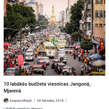
10 labākās budžeta viesnīcas Jangonā,
Mjanmā
Kaspars Misiņš
28 februāris, 2018
Labākās viesnīcas
,
Mjanma