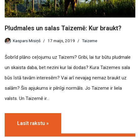
Pludmales un salas Taizemē: Kur braukt?
Kaspars Misiņš
17 maijs, 2019
Taizeme
Šobrīd plāno ceļojumu uz Taizemi? Gribi, lai tur būtu pludmale
un skaista daba, bet nezini kur lai dodas? Kura Taizemes sala
būs īstā tavām interesēm? Vai arī nevajag nemaz braukt uz
salām? Šis apjukums ir pilnīgi normāls. Jo Taizeme ir liela
valsts. Un Taizemē ir…
Lasīt rakstu »