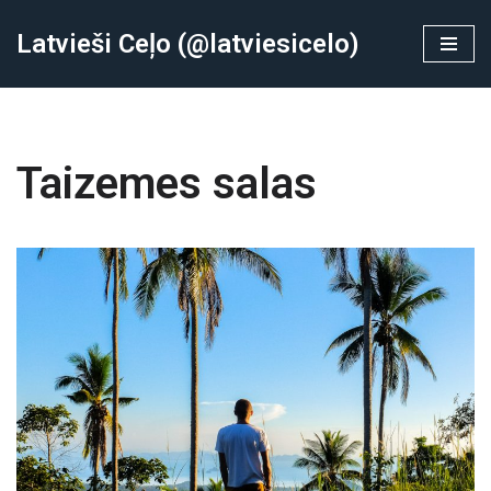
Latvieši Ceļo (@latviesicelo)
Skip
to
content
Taizemes salas