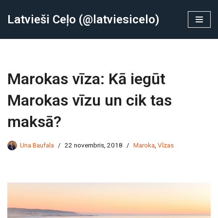
Latvieši Ceļo (@latviesicelo)
Skip
to
content
Marokas vīza: Kā iegūt
Marokas vīzu un cik tas
maksā?
Una Baufala
22 novembris, 2018
Maroka
,
Vīzas