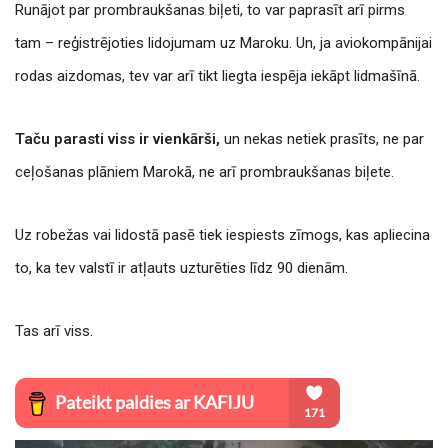
Runājot par prombraukšanas biļeti, to var paprasīt arī pirms
tam – reģistrējoties lidojumam uz Maroku. Un, ja aviokompānijai
rodas aizdomas, tev var arī tikt liegta iespēja iekāpt lidmašīnā.
Taču parasti viss ir vienkārši,
un nekas netiek prasīts, ne par
ceļošanas plāniem Marokā, ne arī prombraukšanas biļete.
Uz robežas vai lidostā pasē tiek iespiests zīmogs, kas apliecina
to, ka tev valstī ir atļauts uzturēties līdz 90 dienām.
Tas arī viss.