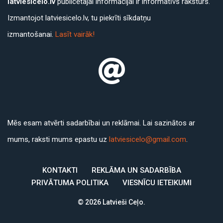
latviesicelo.lv
publicētajai informācijai ir informatīvs raksturs.
Izmantojot latviesicelo.lv, tu piekrīti sīkdatņu
izmantošanai.
Lasīt vairāk!
Mēs esam atvērti sadarbībai un reklāmai. Lai sazinātos ar
mums, raksti mums epastu uz
latviesicelo@gmail.com
.
KONTAKTI
REKLĀMA UN SADARBĪBA
PRIVĀTUMA POLITIKA
VIESNĪCU IETEIKUMI
© 2026 Latvieši Ceļo.