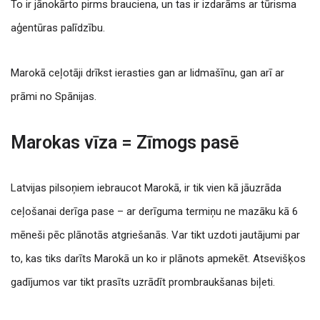
To ir jānokārto pirms brauciena, un tas ir izdarāms ar tūrisma
aģentūras palīdzību.
Marokā ceļotāji drīkst ierasties gan ar lidmašīnu, gan arī ar
prāmi no Spānijas.
Marokas vīza = Zīmogs pasē
Latvijas pilsoņiem iebraucot Marokā, ir tik vien kā jāuzrāda
ceļošanai derīga pase – ar derīguma termiņu ne mazāku kā 6
mēneši pēc plānotās atgriešanās. Var tikt uzdoti jautājumi par
to, kas tiks darīts Marokā un ko ir plānots apmekēt. Atsevišķos
gadījumos var tikt prasīts uzrādīt prombraukšanas biļeti.