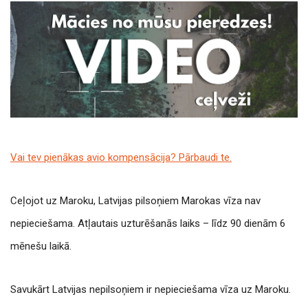
Vai tev pienākas avio kompensācija? Pārbaudi te.
Ceļojot uz Maroku, Latvijas pilsoņiem Marokas vīza nav
nepieciešama. Atļautais uzturēšanās laiks – līdz 90 dienām 6
mēnešu laikā.
Savukārt Latvijas nepilsoņiem ir nepieciešama vīza uz Maroku.