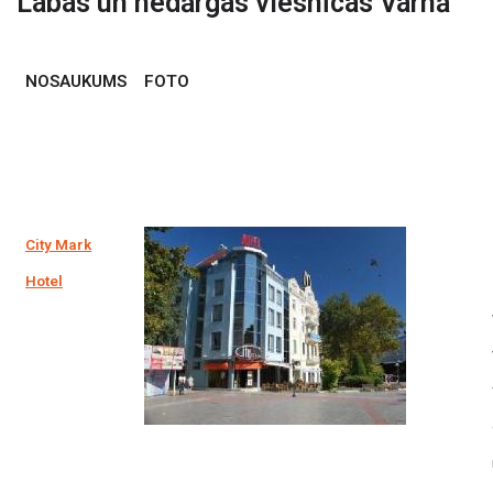
Labas un nedārgas viesnīcas Varnā
NOSAUKUMS
FOTO
City Mark
Hotel