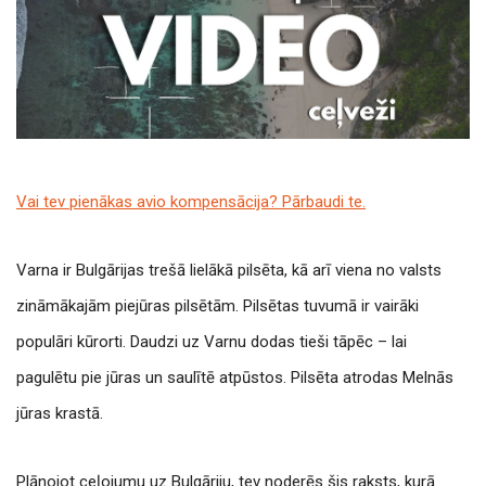
Vai tev pienākas avio kompensācija? Pārbaudi te.
Varna ir Bulgārijas trešā lielākā pilsēta, kā arī viena no valsts
zināmākajām piejūras pilsētām. Pilsētas tuvumā ir vairāki
populāri kūrorti. Daudzi uz Varnu dodas tieši tāpēc – lai
pagulētu pie jūras un saulītē atpūstos. Pilsēta atrodas Melnās
jūras krastā.
Plānojot ceļojumu uz Bulgāriju, tev noderēs šis raksts, kurā