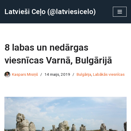
Latvieši Ceļo (@latviesicelo)
Skip
to
content
8 labas un nedārgas
viesnīcas Varnā, Bulgārijā
Kaspars Misiņš
14 maijs, 2019
Bulgārija
,
Labākās viesnīcas