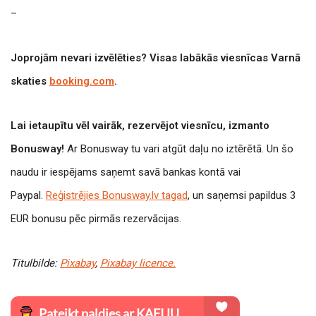
–
Joprojām nevari izvēlēties? Visas labākās viesnīcas Varnā
skaties
booking.com
.
Lai ietaupītu vēl vairāk, rezervējot viesnīcu, izmanto
Bonusway!
Ar Bonusway tu vari atgūt daļu no iztērētā. Un šo
naudu ir iespējams saņemt savā bankas kontā vai
Paypal.
Reģistrējies Bonusway.lv tagad
, un saņemsi papildus 3
EUR bonusu pēc pirmās rezervācijas.
Titulbilde:
Pixabay
,
Pixabay licence.