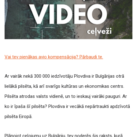
Vai tev pienākas avio kompensācija? Pārbaudi te.
Ar vairāk nekā 300 000 iedzīvotāju Plovdiva ir Bulgārijas otrā
lielākā pilsēta, kā arī svarīgs kultūras un ekonomikas centrs.
Pilsēta atrodas valsts vidienē, un to ieskauj vairāki pauguri. Ar
ko ir īpaša šī pilsēta? Plovdiva ir vecākā nepārtraukti apdzīvotā
pilsēta Eiropā.
Plānojot ceļojumu uz Bulgāriju, tev noderēs šis raksts, kurā