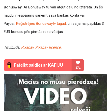
Bonusway!
Ar Bonusway tu vari atgūt daļu no iztērētā. Un šo
naudu ir iespējams saņemt savā bankas kontā vai
Paypal.
Reģistrējies Bonusway.lv tagad
, un saņemsi papildus 3
EUR bonusu pēc pirmās rezervācijas.
Titulbilde:
Pixabay
,
Pixabay licence.