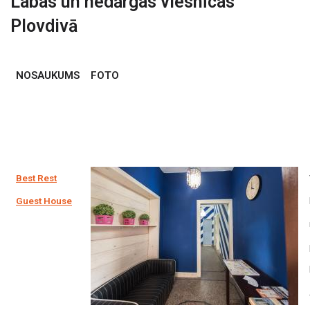
Labas un nedārgas viesnīcas
Plovdivā
NOSAUKUMS
FOTO
Best Rest
Guest House