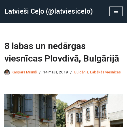
Latvieši Ceļo (@latviesicelo)
Skip
to
content
8 labas un nedārgas
viesnīcas Plovdivā, Bulgārijā
Kaspars Misiņš
14 maijs, 2019
Bulgārija
,
Labākās viesnīcas