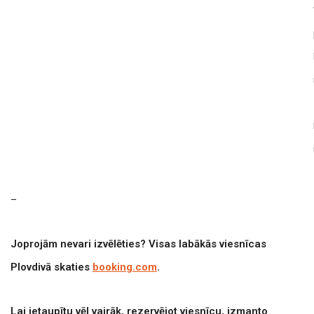
–
Joprojām nevari izvēlēties? Visas labākās viesnīcas
Plovdivā skaties
booking.com
.
Lai ietaupītu vēl vairāk, rezervējot viesnīcu, izmanto