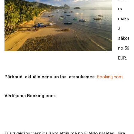
rs
maks
ā
sākot
no 56
EUR.
Pārbaudi aktuālo cenu un lasi atsauksmes:
Booking.com
Vērtējums Booking.com:
Trīs zvaigžņu viesnīca 3 km attālumā no El Nido pilsētas. Jūra