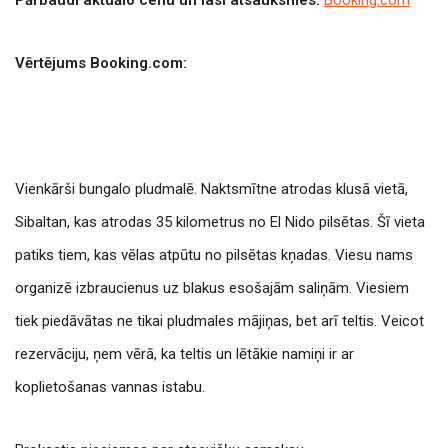
Vērtējums Booking.com:
Vienkārši bungalo pludmalē. Naktsmītne atrodas klusā vietā,
Sibaltan, kas atrodas 35 kilometrus no El Nido pilsētas. Šī vieta
patiks tiem, kas vēlas atpūtu no pilsētas kņadas.
Viesu nams
organizē izbraucienus uz blakus esošajām saliņām.
Viesiem
tiek piedāvātas ne tikai pludmales mājiņas, bet arī teltis. Veicot
rezervāciju, ņem vērā, ka teltis un lētākie namiņi ir ar
koplietošanas vannas istabu.