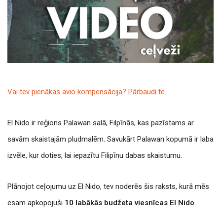
Vai tev pienākas avio kompensācija? Pārbaudi te.
El Nido ir reģions Palawan salā, Filpīnās, kas pazīstams ar
savām skaistajām pludmalēm. Savukārt Palawan kopumā ir laba
izvēle, kur doties, lai iepazītu Filipīnu dabas skaistumu.
Plānojot ceļojumu uz El Nido, tev noderēs šis raksts, kurā mēs
esam apkopojuši
10 labākās budžeta viesnīcas El Nido
.