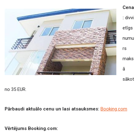
Cena
:
divvi
etīgs
numu
rs
maks
ā
sākot
no 35 EUR.
Pārbaudi aktuālo cenu un lasi atsauksmes:
Booking.com
Vērtējums Booking.com: