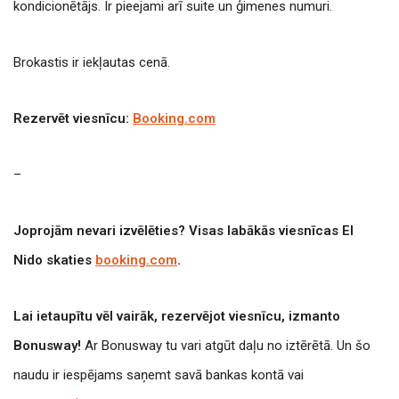
kondicionētājs. Ir pieejami arī suite un ģimenes numuri.
Brokastis ir iekļautas cenā.
Rezervēt viesnīcu:
Booking.com
–
Joprojām nevari izvēlēties? Visas labākās viesnīcas El
Nido skaties
booking.com
.
Lai ietaupītu vēl vairāk, rezervējot viesnīcu, izmanto
Bonusway!
Ar Bonusway tu vari atgūt daļu no iztērētā. Un šo
naudu ir iespējams saņemt savā bankas kontā vai