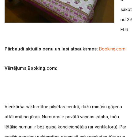
sākot
no 29
EUR.
Pārbaudi aktuālo cenu un lasi atsauksmes:
Booking.com
Vērtējums Booking.com:
Vienkārša naktsmītne pilsētas centrā, dažu minūšu gājiena
attālumā no jūras.
Numuros ir privātā vannas istaba, taču
lētākie numuri ir bez gaisa kondicionētāja (ar ventilatoru).
Par
papildus maksu naktsmītne organizē salu apskates tūres un