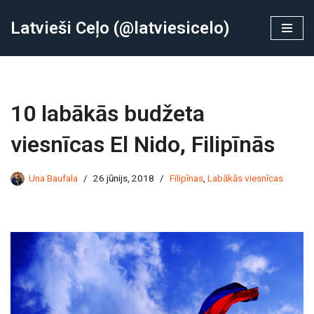
Latvieši Ceļo (@latviesicelo)
Skip
to
content
10 labākās budžeta
viesnīcas El Nido, Filipīnās
Una Baufala
26 jūnijs, 2018
Filipīnas
,
Labākās viesnīcas