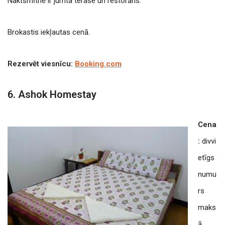
Naktsmītnē ir jumta terase un restorāns.
Brokastis iekļautas cenā.
Rezervēt viesnīcu:
Booking.com
6. Ashok Homestay
Cena
:
divvi
etīgs
numu
rs
maks
ā