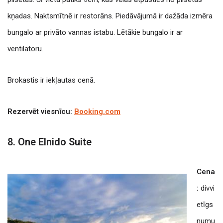
kņadas.
Naktsmītnē ir restorāns. Piedāvājumā ir dažāda izmēra
bungalo ar privāto vannas istabu. Lētākie bungalo ir ar
ventilatoru.
Brokastis ir iekļautas cenā.
Rezervēt viesnīcu:
Booking.com
8. One Elnido Suite
Cena
:
divvi
etīgs
numu