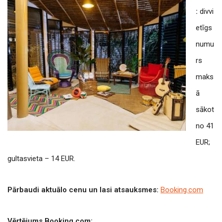
:
divvi
etīgs
numu
rs
maks
ā
sākot
no 41
EUR;
gultasvieta – 14 EUR.
Pārbaudi aktuālo cenu un lasi atsauksmes:
Booking.com
Vērtējums Booking.com: