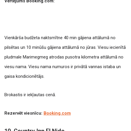
Vērtējums Booking.com:
Vienkārša budžeta naktsmītne 40 min gājiena attālumā no
pilsētas un 10 minūšu gājiena attālumā no jūras. Viesu iecienītā
pludmale Marimegmeg atrodas pusotra kilometra attālumā no
viesu nama.
Viesu nama numuros ir privātā vannas istaba un
gaisa kondicionētājs.
Brokastis ir iekļautas cenā.
Rezervēt viesnīcu:
Booking.com
10. Country Inn El Nido