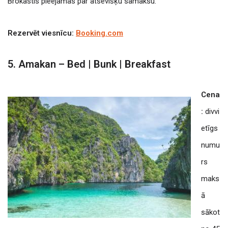
Brokastis pieejamas par atsevišķu samaksu.
Rezervēt viesnīcu:
Booking.com
5. Amakan – Bed | Bunk | Breakfast
Cena
:
divvi
etīgs
numu
rs
maks
ā
sākot