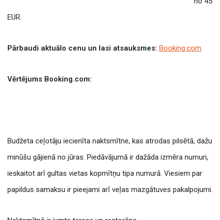
no 45
EUR.
Pārbaudi aktuālo cenu un lasi atsauksmes:
Booking.com
Vērtējums Booking.com:
Budžeta ceļotāju iecienīta naktsmītne, kas atrodas pilsētā, dažu
minūšu gājienā no jūras.
Piedāvājumā ir dažāda izmēra numuri,
ieskaitot arī gultas vietas kopmītņu tipa numurā.
Viesiem par
papildus samaksu ir pieejami arī veļas mazgātuves pakalpojumi.