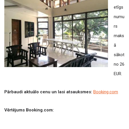
etīgs
numu
rs
maks
ā
sākot
no 26
EUR.
Pārbaudi aktuālo cenu un lasi atsauksmes:
Booking.com
Vērtējums Booking.com: