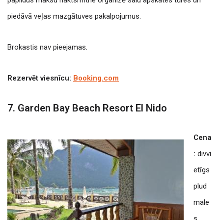
piedāvā veļas mazgātuves pakalpojumus.
Brokastis nav pieejamas.
Rezervēt viesnīcu:
Booking.com
7. Garden Bay Beach Resort El Nido
Cena
:
divvi
etīgs
plud
male
s