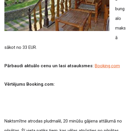
bung
alo
maks
ā
sākot no 33 EUR.
Pārbaudi aktuālo cenu un lasi atsauksmes:
Booking.com
Vērtējums Booking.com:
Naktsmītne atrodas pludmalē, 20 minūšu gājiena attālumā no
pilsētas. Šī vieta patiks tiem, kas vēlas atpūsties no pilsētas