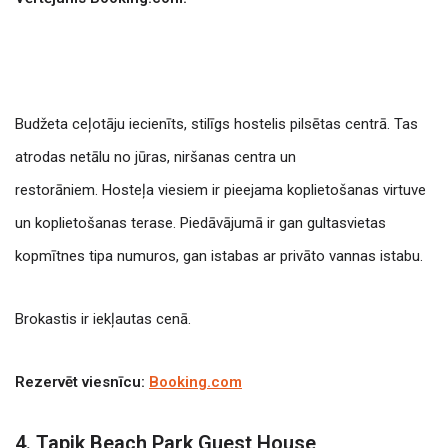
Budžeta ceļotāju iecienīts, stilīgs hostelis pilsētas centrā. Tas
atrodas netālu no jūras, niršanas centra un
restorāniem.
Hosteļa viesiem ir pieejama koplietošanas virtuve
un koplietošanas terase.
Piedāvājumā ir gan gultasvietas
kopmītnes tipa numuros, gan istabas ar privāto vannas istabu.
Brokastis ir iekļautas cenā.
Rezervēt viesnīcu:
Booking.com
4. Tapik Beach Park Guest House