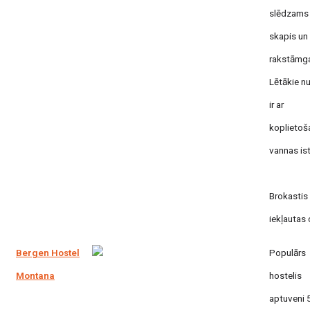
slēdzams
skapis un
rakstāmga
Lētākie n
ir ar
koplietoš
vannas is
Brokastis
iekļautas 
Bergen Hostel
Populārs
Montana
hostelis
aptuveni 