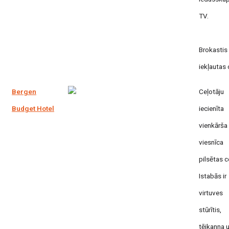
TV.
Brokastis
iekļautas 
Bergen
Ceļotāju
Budget Hotel
iecienīta
vienkārša
viesnīca
pilsētas c
Istabās ir
virtuves
stūrītis,
tējkanna 