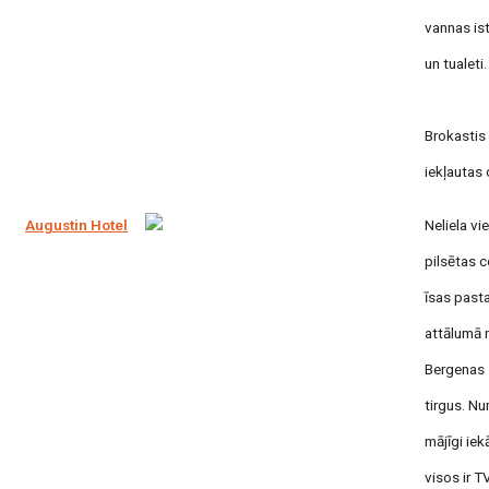
vannas is
un tualeti.
Brokastis 
iekļautas 
Augustin Hotel
Neliela vi
pilsētas c
īsas past
attālumā 
Bergenas 
tirgus. Num
mājīgi iekā
visos ir TV