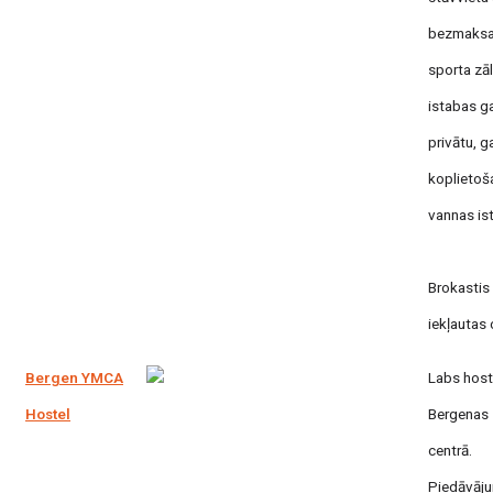
bezmaks
sporta zāle
istabas g
privātu, g
koplietoš
vannas is
Brokastis 
iekļautas 
Bergen YMCA
Labs host
Hostel
Bergenas
centrā.
Piedāvāju