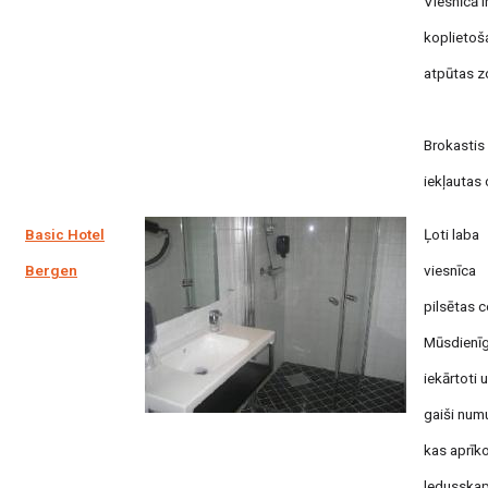
Viesnīcā i
koplietoš
atpūtas z
Brokastis
iekļautas 
Basic Hotel
Ļoti laba
Bergen
viesnīca
pilsētas c
Mūsdienīg
iekārtoti 
gaiši numu
kas aprīko
ledusskap