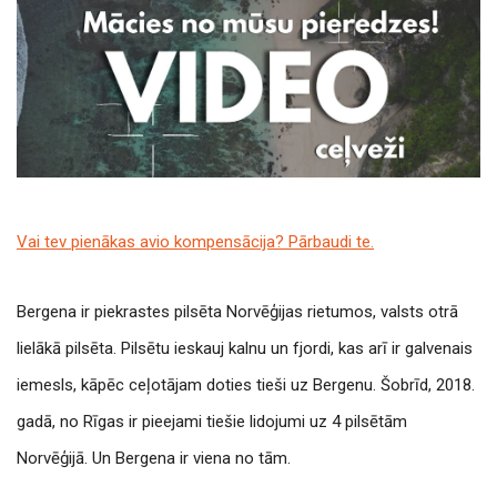
Vai tev pienākas avio kompensācija? Pārbaudi te.
Bergena ir piekrastes pilsēta Norvēģijas rietumos, valsts otrā
lielākā pilsēta. Pilsētu ieskauj kalnu un fjordi, kas arī ir galvenais
iemesls, kāpēc ceļotājam doties tieši uz Bergenu. Šobrīd, 2018.
gadā, no Rīgas ir pieejami tiešie lidojumi uz 4 pilsētām
Norvēģijā. Un Bergena ir viena no tām.