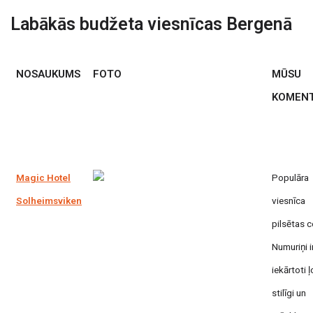
Labākās budžeta viesnīcas Bergenā
NOSAUKUMS
FOTO
MŪSU
KOMEN
Magic Hotel
Populāra
Solheimsviken
viesnīca
pilsētas c
Numuriņi i
iekārtoti ļ
stilīgi un