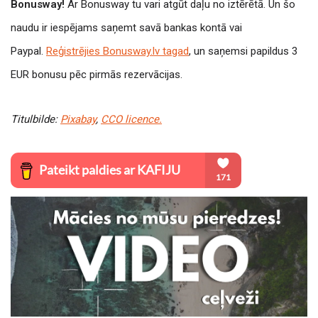
Bonusway!
Ar Bonusway tu vari atgūt daļu no iztērētā. Un šo
naudu ir iespējams saņemt savā bankas kontā vai
Paypal.
Reģistrējies Bonusway.lv tagad
, un saņemsi papildus 3
EUR bonusu pēc pirmās rezervācijas.
Titulbilde:
Pixabay
,
CCO licence.