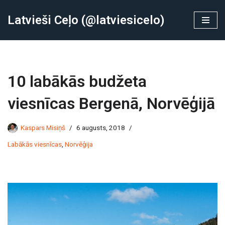
Latvieši Ceļo (@latviesicelo)
Skip
to
content
10 labākās budžeta
viesnīcas Bergenā, Norvēģijā
Kaspars Misiņš
6 augusts, 2018
Labākās viesnīcas
,
Norvēģija