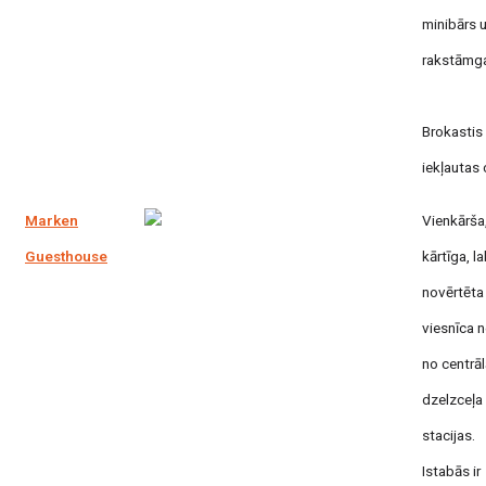
minibārs 
rakstāmga
Brokastis 
iekļautas 
Marken
Vienkārša
Guesthouse
kārtīga, la
novērtēta
viesnīca n
no centrā
dzelzceļa
stacijas.
Istabās ir