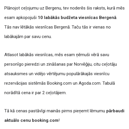
Plānojot ceļojumu uz Bergenu, tev noderēs šis raksts, kurā mēs
esam apkopojuši
10 labākās budžeta viesnīcas Bergenā
.
Tās nav lētākās viesnīcas Bergenā. Taču tās ir vienas no
labākajām par savu cenu.
Atlasot labākās viesnīcas, mēs esam ņēmuši vērā savu
personīgo pieredzi un zināšanas par Norvēģiju, citu ceļotāju
atsauksmes un vidējo vērtējumu populārākajās viesnīcu
rezervācijas sistēmās Booking.com un Agoda.com. Tabulā
norādītā cena ir par 2 ceļotājiem.
Tā kā cenas pastāvīgi mainās pirms pieņemt lēmumu
pārbaudi
aktuālo cenu booking.com
!