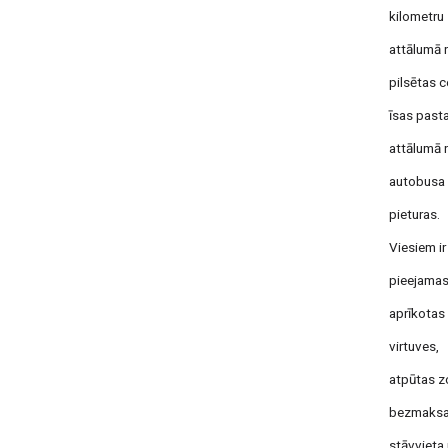
kilometru
attālumā 
pilsētas c
īsas past
attālumā 
autobusa
pieturas.
Viesiem ir
pieejama
aprīkotas
virtuves,
atpūtas z
bezmaks
stāvvieta