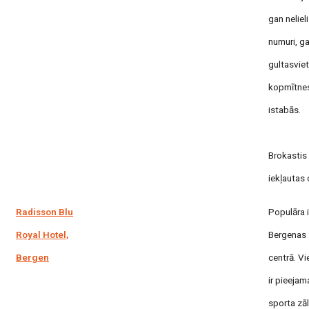
gan nelieli
numuri, g
gultasvie
kopmītnes
istabās.
Brokastis
iekļautas 
Radisson Blu
Populāra 
Royal Hotel,
Bergenas
Bergen
centrā. V
ir pieejam
sporta zā