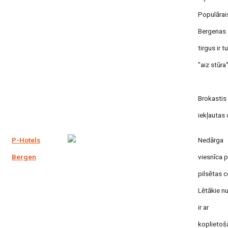
Populārai
Bergenas 
tirgus ir t
"aiz stūra"
Brokastis
iekļautas 
P-Hotels
Nedārga
Bergen
viesnīca 
pilsētas c
Lētākie n
ir ar
koplietoš