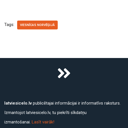
Tags:
VIESNĪCAS NORVĒĢIJĀ
latviesicelo.lv
publicētajai informācijai ir informatīvs raksturs.
Izmantojot latviesicelo.lv, tu piekrīti sīkdatņu
izmantošanai.
Lasīt vairāk!