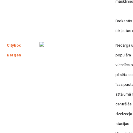
māskliniec
Brokastis 
iekļautas 
Citybox
Nedārga 
Bergen
populāra
viesnīca 
pilsētas c
īsas past
attālumā 
centrālās
dzelzceļa
stacijas.