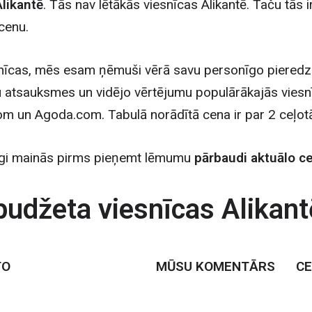
likantē
. Tās nav lētākās viesnīcas Alikantē. Taču tās i
cenu.
snīcas, mēs esam ņēmuši vērā savu personīgo pieredz
ju atsauksmes un vidējo vērtējumu populārākajās viesn
m un Agoda.com. Tabulā norādītā cena ir par 2 ceļotā
īgi mainās pirms pieņemt lēmumu
pārbaudi aktuālo 
udžeta viesnīcas Alikant
TO
MŪSU KOMENTĀRS
C