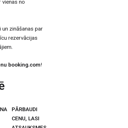
r vienas no
i un zināšanas par
īcu rezervācijas
jiem.
cenu booking.com
!
ē
ENA
PĀRBAUDI
CENU, LASI
ATSAUKSMES