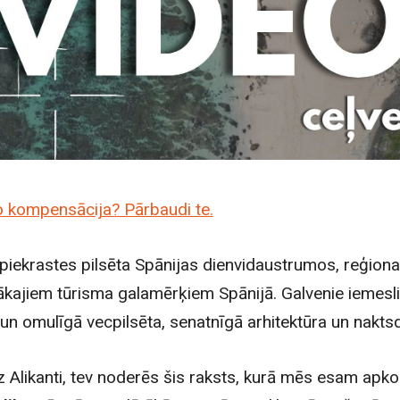
o kompensācija? Pārbaudi te.
a piekrastes pilsēta Spānijas dienvidaustrumos, reģiona 
ākajiem tūrisma galamērķiem Spānijā. Galvenie iemesli
ā un omulīgā vecpilsēta, senatnīgā arhitektūra un nakts
 Alikanti, tev noderēs šis raksts, kurā mēs esam apk