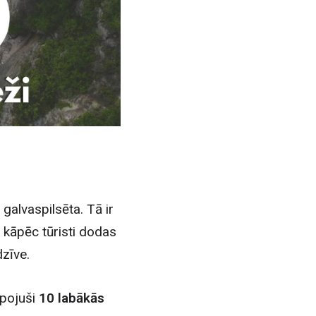
galvaspilsēta. Tā ir
 kāpēc tūristi dodas
dzīve.
opojuši
10 labākās