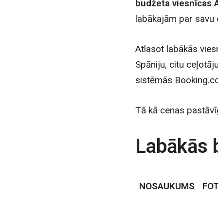
budžeta viesnīcas A
labākajām par savu 
Atlasot labākās vie
Spāniju, citu ceļotā
sistēmās Booking.co
Tā kā cenas pastāv
Labākās b
NOSAUKUMS
FO